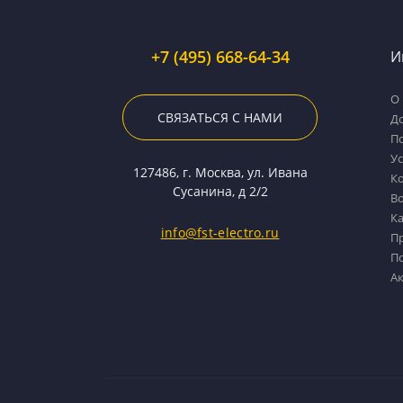
+7 (495) 668-64-34
И
О 
СВЯЗАТЬСЯ С НАМИ
Д
П
У
127486, г. Москва, ул. Ивана
К
Сусанина, д 2/2
Во
Ка
info@fst-electro.ru
П
П
А