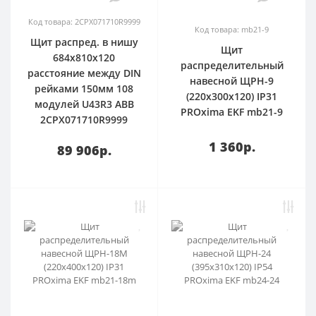
Код товара: 2CPX071710R9999
Код товара: mb21-9
Щит распред. в нишу
Щит
684х810х120
распределительный
расстояние между DIN
навесной ЩРН-9
рейками 150мм 108
(220х300х120) IP31
модулей U43R3 ABB
PROxima EKF mb21-9
2CPX071710R9999
1 360р.
89 906р.