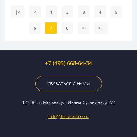
|<
<
1
2
3
4
5
6
7
8
>
>|
+7 (495) 668-64-34
СВЯЗАТЬСЯ С НАМИ
127486, г. Москва, ул. Ивана Сусанина, д 2/2
info@fst-electro.ru