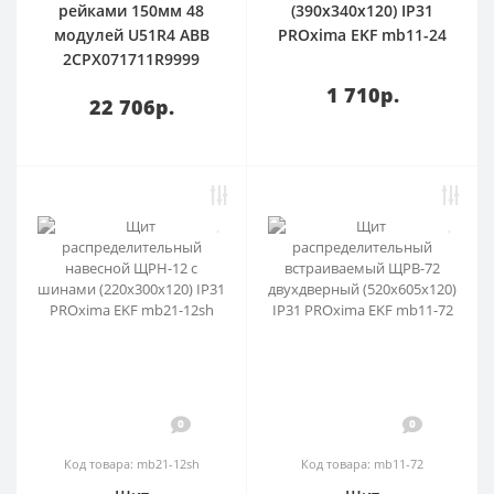
рейками 150мм 48
(390х340х120) IP31
модулей U51R4 ABB
PROxima EKF mb11-24
2CPX071711R9999
1 710р.
22 706р.
0
0
Код товара: mb21-12sh
Код товара: mb11-72