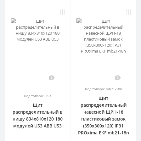
0
0
Код товара: mb21-18n
Код товара: U53
Щит
Щит
распределительный
распределительный в
навесной ЩРН-18
нишу 834х810х120 180
пластиковый замок
модулей U53 ABB U53
(350х300х120) IP31
PROxima EKF mb21-18n