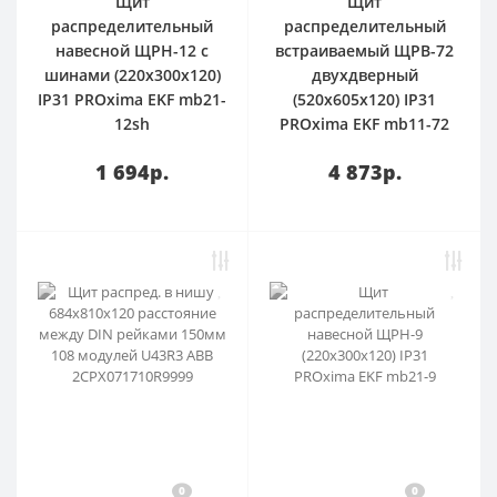
Щит
Щит
распределительный
распределительный
навесной ЩРН-12 с
встраиваемый ЩРВ-72
шинами (220х300х120)
двухдверный
IP31 PROxima EKF mb21-
(520х605х120) IP31
12sh
PROxima EKF mb11-72
1 694р.
4 873р.
0
0