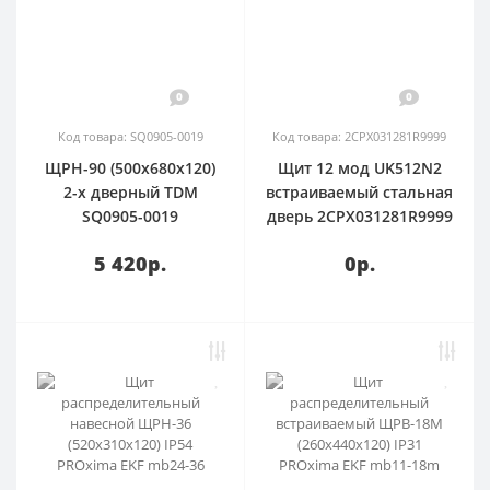
0
0
Код товара: SQ0905-0019
Код товара: 2CPX031281R9999
ЩРН-90 (500х680х120)
Щит 12 мод UK512N2
2-х дверный TDM
встраиваемый стальная
SQ0905-0019
дверь 2CPX031281R9999
5 420р.
0р.