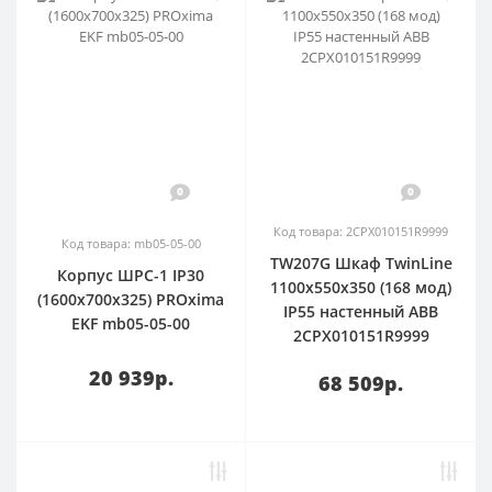
0
0
Код товара: 2CPX010151R9999
Код товара: mb05-05-00
TW207G Шкаф TwinLine
Корпус ШРС-1 IP30
1100x550x350 (168 мод)
(1600х700х325) PROxima
IP55 настенный ABB
EKF mb05-05-00
2CPX010151R9999
20 939р.
68 509р.