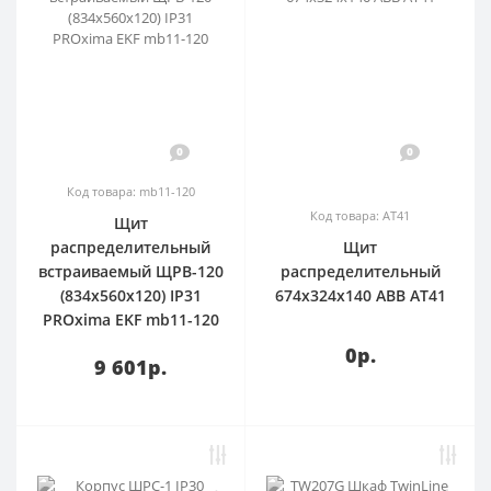
0
0
Код товара: mb11-120
Код товара: AT41
Щит
распределительный
Щит
встраиваемый ЩРВ-120
распределительный
(834х560х120) IP31
674х324х140 ABB AT41
PROxima EKF mb11-120
0р.
9 601р.