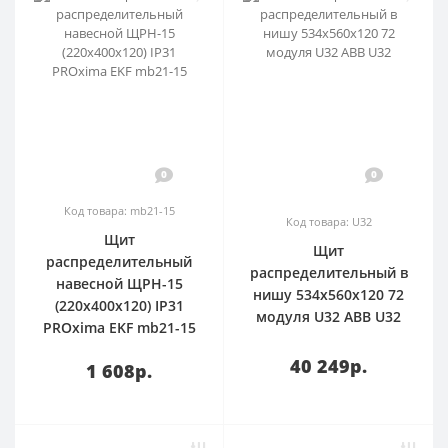
0
0
Код товара: mb21-15
Код товара: U32
Щит
Щит
распределительный
распределительный в
навесной ЩРН-15
нишу 534х560х120 72
(220х400х120) IP31
модуля U32 ABB U32
PROxima EKF mb21-15
40 249р.
1 608р.