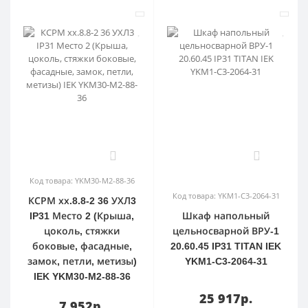
0
0
Код товара: YKM30-M2-88-36
Код товара: YKM1-C3-2064-31
КСРМ хх.8.8-2 36 УХЛ3
IP31 Место 2 (Крыша,
Шкаф напольный
цоколь, стяжки
цельносварной ВРУ-1
боковые, фасадные,
20.60.45 IP31 TITAN IEK
замок, петли, метизы)
YKM1-C3-2064-31
IEK YKM30-M2-88-36
25 917р.
7 952р.