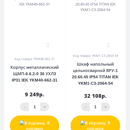
0
0
Код товара: YKM1-C3-2064-54
Код товара: YKM40-662-31
Шкаф напольный
Корпус металлический
цельносварной ВРУ-1
ЩМП-6.6.2-0 36 УХЛ3
20.60.45 IP54 TITAN IEK
IP31 IEK YKM40-662-31
YKM1-C3-2064-54
9 249р.
32 108р.
-
+
-
+
В
В
корзину
корзину