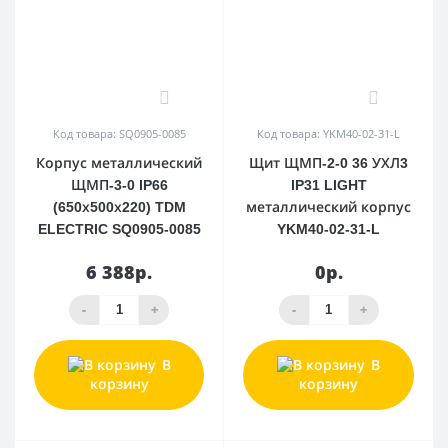
0
0
Код товара: SQ0905-0085
Код товара: YKM40-02-31-L
Корпус металлический
Щит ЩМП-2-0 36 УХЛ3
ЩМП-3-0 IP66
IP31 LIGHT
(650х500х220) TDM
металлический корпус
ELECTRIC SQ0905-0085
YKM40-02-31-L
6 388р.
0р.
-
+
-
+
В
В
корзину
корзину