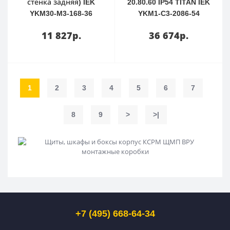
стенка задняя) IEK
20.80.60 IP54 TITAN IEK
YKM30-M3-168-36
YKM1-C3-2086-54
11 827р.
36 674р.
1
2
3
4
5
6
7
8
9
>
>|
+7 (495) 668-64-34