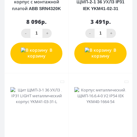
корпус с монтажной
ЩМП-2-1 36 УХЛ3 IP31
платой ABB SRN4320K
IEK YKM41-02-31
8 096р.
3 491р.
-
+
-
+
В
В
корзину
корзину