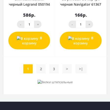
черный Legrand 050194
черная Navigator 61367
586р.
166р.
-
+
-
+
В
В
корзину
корзину
1
2
3
>
>|