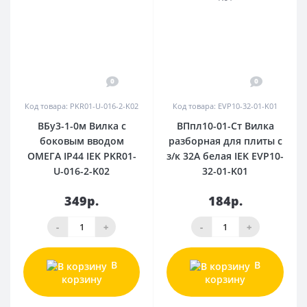
0
0
Код товара: PKR01-U-016-2-K02
Код товара: EVP10-32-01-K01
ВБу3-1-0м Вилка с
ВПпл10-01-Ст Вилка
боковым вводом
разборная для плиты с
ОМЕГА IP44 IEK PKR01-
з/к 32А белая IEK EVP10-
U-016-2-K02
32-01-K01
349р.
184р.
-
+
-
+
В
В
корзину
корзину