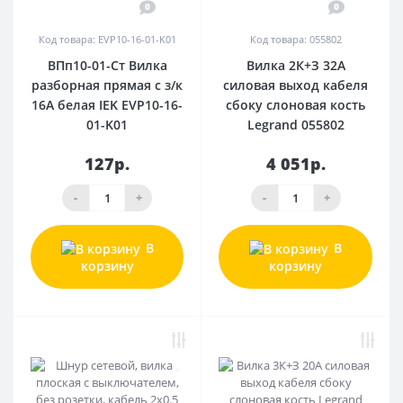
0
0
Код товара: EVP10-16-01-K01
Код товара: 055802
ВПп10-01-Ст Вилка
Вилка 2К+З 32А
разборная прямая с з/к
силовая выход кабеля
16А белая IEK EVP10-16-
сбоку слоновая кость
01-K01
Legrand 055802
127р.
4 051р.
-
+
-
+
В
В
корзину
корзину