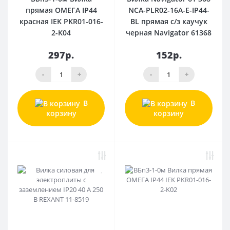
прямая ОМЕГА IP44
NCA-PLR02-16A-E-IP44-
красная IEK PKR01-016-
BL прямая с/з каучук
2-K04
черная Navigator 61368
297р.
152р.
-
+
-
+
В
В
корзину
корзину