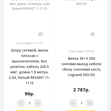
0
0
Код товара: 11-1115
Шнур сетевой, вилка
Код товара: 055155
плоская с
Вилка 3К+З 20А
выключателем, без
силовая выход кабеля
розетки, кабель 2x0.5
сбоку слоновая кость
мм², длина 1,8 метра,
Legrand 055155
2.5A, белый REXANT 11-
1115
2 787р.
90р.
-
+
-
+