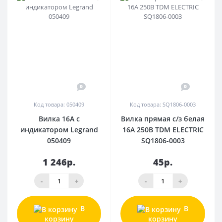
0
0
Код товара: 050409
Код товара: SQ1806-0003
Вилка 16А с
Вилка прямая с/з белая
индикатором Legrand
16А 250В TDM ELECTRIC
050409
SQ1806-0003
1 246р.
45р.
-
+
-
+
В
В
корзину
корзину