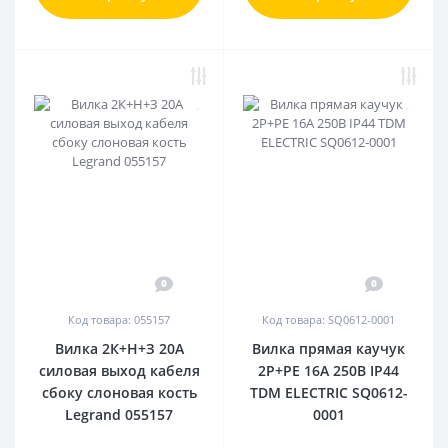
0
0
Код товара: 055157
Код товара: SQ0612-0001
Вилка 2К+Н+З 20А
Вилка прямая каучук
силовая выход кабеля
2Р+РЕ 16А 250В IP44
сбоку слоновая кость
TDM ELECTRIC SQ0612-
Legrand 055157
0001