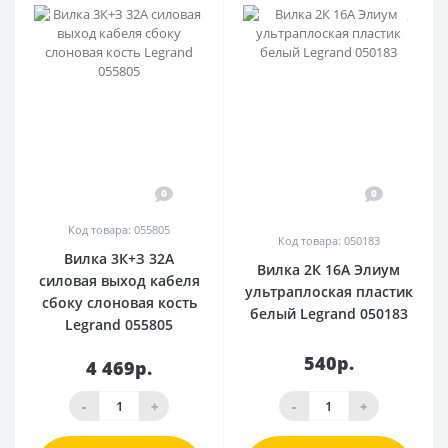
0
0
Код товара: 055805
Код товара: 050183
Вилка 3К+З 32А
Вилка 2К 16А Элиум
силовая выход кабеля
ультраплоская пластик
сбоку слоновая кость
белый Legrand 050183
Legrand 055805
540р.
4 469р.
-
+
-
+