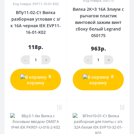
Код товара: 050175
Код товара: EVP11-16-01-K02
Вилка 2К+З 16А Элиум с
ВПу11-02-Ст Вилка
рычагом пластик
разборная угловая с з/
винтовой зажим винт
к 16А черная IEK EVP11-
сбоку белый Legrand
16-01-K02
050175
118р.
963р.
-
+
-
+
В
В
корзину
корзину