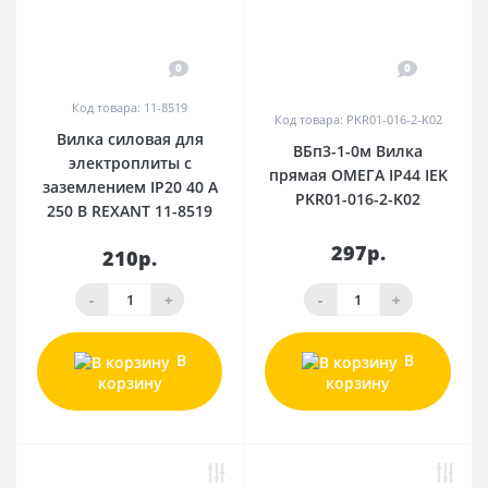
0
0
Код товара: 11-8519
Код товара: PKR01-016-2-K02
Вилка силовая для
ВБп3-1-0м Вилка
электроплиты с
прямая ОМЕГА IP44 IEK
заземлением IP20 40 А
PKR01-016-2-K02
250 В REXANT 11-8519
297р.
210р.
-
+
-
+
В
В
корзину
корзину