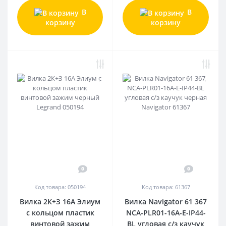
В
В
корзину
корзину
0
0
Код товара: 050194
Код товара: 61367
Вилка 2К+З 16А Элиум
Вилка Navigator 61 367
с кольцом пластик
NCA-PLR01-16A-E-IP44-
винтовой зажим
BL угловая с/з каучук