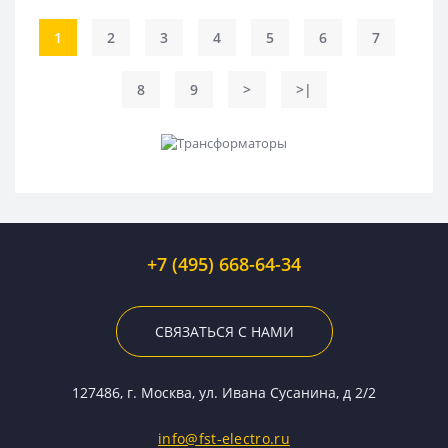
1
2
3
4
5
6
7
8
9
>
>|
+7 (495) 668-64-34
СВЯЗАТЬСЯ С НАМИ
127486, г. Москва, ул. Ивана Сусанина, д 2/2
info@fst-electro.ru