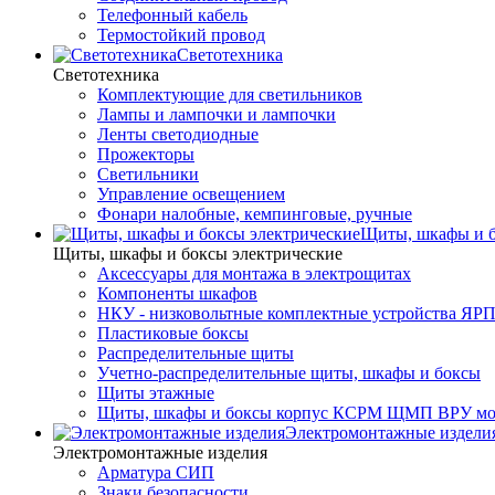
Телефонный кабель
Термостойкий провод
Светотехника
Светотехника
Комплектующие для светильников
Лампы и лампочки и лампочки
Ленты светодиодные
Прожекторы
Светильники
Управление освещением
Фонари налобные, кемпинговые, ручные
Щиты, шкафы и б
Щиты, шкафы и боксы электрические
Аксессуары для монтажа в электрощитах
Компоненты шкафов
НКУ - низковольтные комплектные устройства ЯР
Пластиковые боксы
Распределительные щиты
Учетно-распределительные щиты, шкафы и боксы
Щиты этажные
Щиты, шкафы и боксы корпус КСРМ ЩМП ВРУ мо
Электромонтажные издели
Электромонтажные изделия
Арматура СИП
Знаки безопасности