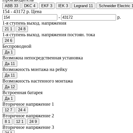
ABB
33
DKC
4
EKF
3
IEK
3
Legrand
11
Schneider Electric
154
-
43172
р.
Цена
-
р.
1-я ступень выход. напряжения
21
1
24
8
1-я ступень выход. напряжения постоян. тока
24
6
Беспроводной
Да
1
Возможна непосредственная установка
Да
11
Возможность монтажа на рейку
Да
11
Возможность настенного монтажа
Да
12
Встроенная батарея
Да
1
Вторичное напряжение 1
12
7
24
4
Вторичное напряжение 2
8
1
12
1
24
9
Вторичное напряжение 3