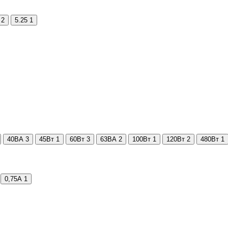
2
5.25
1
40ВА
3
45Вт
1
60Вт
3
63ВА
2
100Вт
1
120Вт
2
480Вт
1
0,75А
1