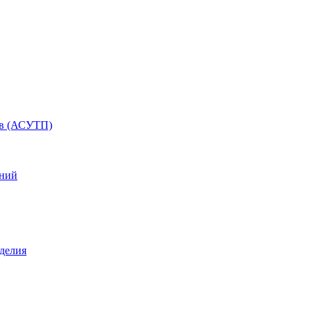
ов (АСУТП)
ений
делия