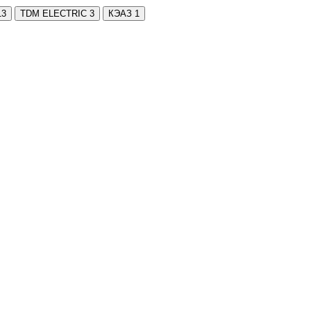
13
TDM ELECTRIC
3
КЭАЗ
1