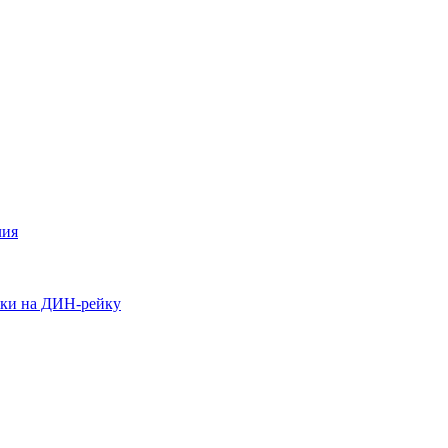
лия
ики на ДИН-рейку