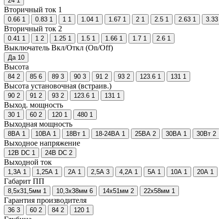
24
1
Вторичный ток 1
0.66
1
0.83
1
1
1
1.04
1
1.67
1
2
1
2.5
1
2.63
1
3.33
Вторичный ток 2
0.41
1
1
2
1.25
1
1.5
1
1.66
1
1.7
1
2.6
1
Выключатель Вкл/Откл (On/Off)
Да
10
Высота
84
2
85
6
89
3
90
3
91
2
93
2
123.6
1
131
1
Высота установочная (встраив.)
90
2
91
2
93
2
123.6
1
131
1
Выход. мощность
30
1
60
2
120
1
480
1
Выходная мощность
8ВА
1
10ВА
1
18Вт
1
18-24ВА
1
25ВА
2
30ВА
1
30Вт
2
Выходное напряжение
12В DC
1
24В DC
2
Выходной ток
1,3А
1
1,25А
1
2А
1
2,5А
3
4,2А
1
5А
1
10А
1
20А
1
Габарит ПП
8,5х31,5мм
1
10,3х38мм
6
14x51мм
2
22x58мм
1
Гарантия производителя
36
3
60
2
84
2
120
1