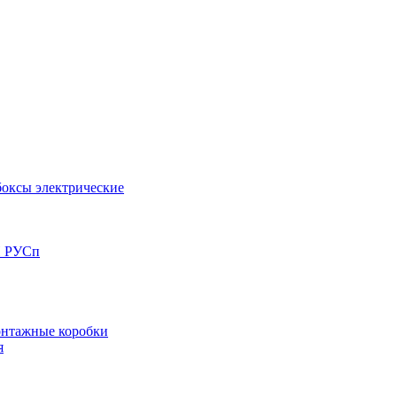
оксы электрические
П РУСп
нтажные коробки
я