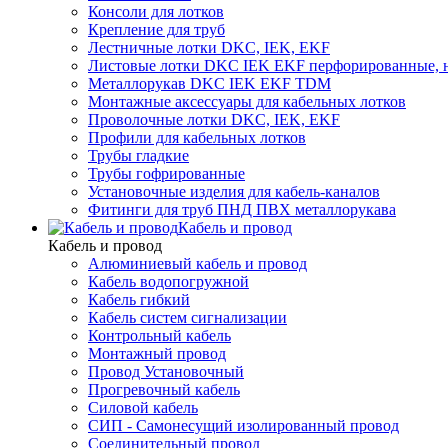
Консоли для лотков
Крепление для труб
Лестничные лотки DKC, IEK, EKF
Листовые лотки DKC IEK EKF перфорированные, 
Металлорукав DKC IEK EKF TDM
Монтажные аксессуары для кабельных лотков
Проволочные лотки DKC, IEK, EKF
Профили для кабельных лотков
Трубы гладкие
Трубы гофрированные
Установочные изделия для кабель-каналов
Фитинги для труб ПНД ПВХ металлорукава
Кабель и провод
Кабель и провод
Алюминиевый кабель и провод
Кабель водопогружной
Кабель гибкий
Кабель систем сигнализации
Контрольный кабель
Монтажный провод
Провод Установочный
Прогревочный кабель
Силовой кабель
СИП - Самонесущий изолированный провод
Соединительный провод