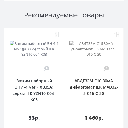
Рекомендуемые товары
0
0
Зажим наборный
АВДТ32М С16 30мА
ЗНИ-4 мм² (JXB35А)
дифавтомат IEK MAD32-
серый IEK YZN10-004-
5-016-C-30
K03
53р.
1 460р.