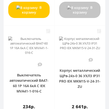
В
В
корзину
корзину
0
0
Корпус металлический
Выключатель
ЩРв-24з-0 36 УХЛ3 IP31
автоматический ВА47-
PRO IEK MKM15-V-24-31-
60 1Р 16А 6кА С IEK
ZU
MVA41-1-016-C
234р.
2 641р.