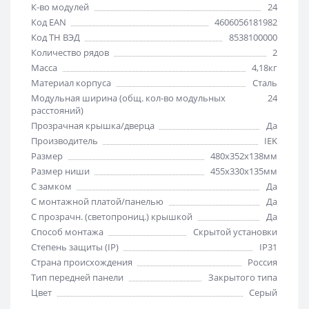
К-во модулей
24
Код EAN
4606056181982
Код ТН ВЭД
8538100000
Количество рядов
2
Масса
4,18кг
Материал корпуса
Сталь
Модульная ширина (общ. кол-во модульных
24
расстояний)
Прозрачная крышка/дверца
Да
Производитель
IEK
Размер
480х352х138мм
Размер ниши
455х330х135мм
С замком
Да
С монтажной платой/панелью
Да
С прозрачн. (светопрониц.) крышкой
Да
Способ монтажа
Скрытой установки
Степень защиты (IP)
IP31
Страна происхождения
Россия
Тип передней панели
Закрытого типа
Цвет
Серый