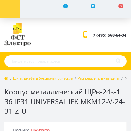
0
0
0
+7 (495) 668-64-34
Щиты, шкафы и боксы электрические
Распределительные щиты
Кор
Корпус металлический ЩРв-24з-1
36 IP31 UNIVERSAL IEK MKM12-V-24-
31-Z-U
Наличие:
Предзаказ