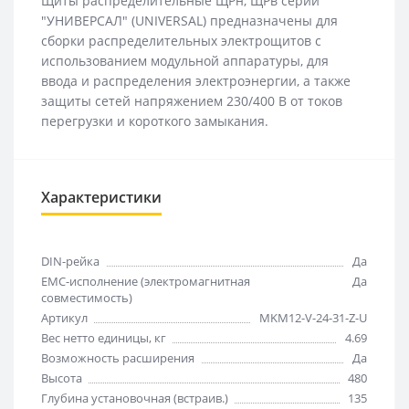
Щиты распределительные ЩРн, ЩРв серии
"УНИВЕРСАЛ" (UNIVERSAL) предназначены для
сборки распределительных электрощитов с
использованием модульной аппаратуры, для
ввода и распределения электроэнергии, а также
защиты сетей напряжением 230/400 В от токов
перегрузки и короткого замыкания.
Характеристики
DIN-рейка
Да
EMC-исполнение (электромагнитная
Да
совместимость)
Артикул
MKM12-V-24-31-Z-U
Вес нетто единицы, кг
4.69
Возможность расширения
Да
Высота
480
Глубина установочная (встраив.)
135