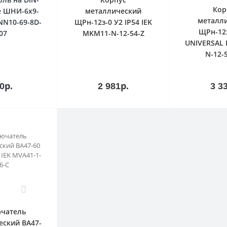
Кор
е ШНИ-6х9-
металлический
металл
YNN10-69-8D-
ЩРн-12з-0 У2 IP54 IEK
ЩРн-12з
07
MKM11-N-12-54-Z
UNIVERSAL 
N-12-
В
В
зину
корзину
кор
0р.
2 981р.
3 3
0
чатель
еский ВА47-