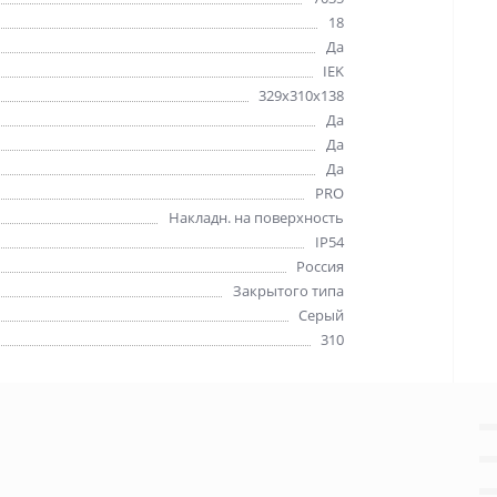
18
Да
IEK
329х310х138
Да
Да
Да
PRO
Накладн. на поверхность
IP54
Россия
Закрытого типа
Серый
310