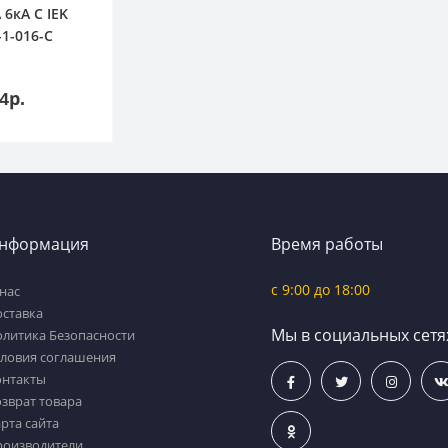
 6кА С IEK
1-016-C
В
зину
4р.
нформация
Время работы
c 9:00 до 18:00
нас
оставка
Мы в социальных сетя
олитика Безопасности
словия соглашения
онтакты
зврат товара
рта сайта
роизводители