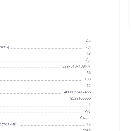
Да
ость)
Да
4.3
Да
329х310х138мм
36
138
12
4606056417456
8538100000
1
Pro
Сталь
сстояний)
12
7035