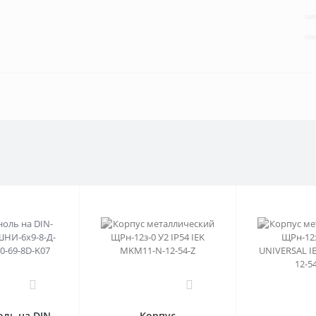
0
0
ль на DIN-
Корпус