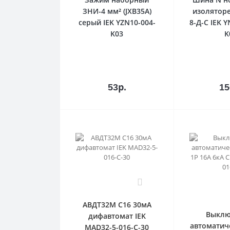
ЗНИ-4 мм² (JXB35А)
изолятор
серый IEK YZN10-004-
8-Д-С IEK 
K03
K
В
корзину
кор
53р.
15
0
АВДТ32М С16 30мА
Выклю
дифавтомат IEK
автоматич
MAD32-5-016-C-30