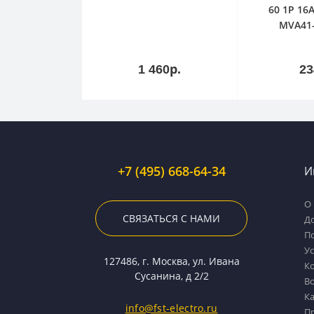
60 1Р 16А
MVA41-
В
корзину
кор
1 460р.
23
+7 (495) 668-64-34
И
О 
СВЯЗАТЬСЯ С НАМИ
Д
П
У
127486, г. Москва, ул. Ивана
К
Сусанина, д 2/2
Во
Ка
info@fst-electro.ru
П