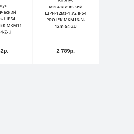
пус
металлический
ический
ЩРн-12мз-1 У2 IP54
-1 IP54
PRO IEK MKM16-N-
IEK MKM11-
12m-54-ZU
54-Z-U
В
В
зину
корзину
32р.
2 789р.