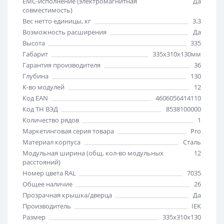
EMC-исполнение (электромагнитная
Да
совместимость)
Вес нетто единицы, кг
3.3
Возможность расширения
Да
Высота
335
Габарит
335х310х130мм
Гарантия производителя
36
Глубина
130
К-во модулей
12
Код EAN
4606056414110
Код ТН ВЭД
8538100000
Количество рядов
1
Маркетинговая серия товара
Pro
Материал корпуса
Сталь
Модульная ширина (общ. кол-во модульных
12
расстояний)
Номер цвета RAL
7035
Общее наличие
26
Прозрачная крышка/дверца
Да
Производитель
IEK
Размер
335х310х130