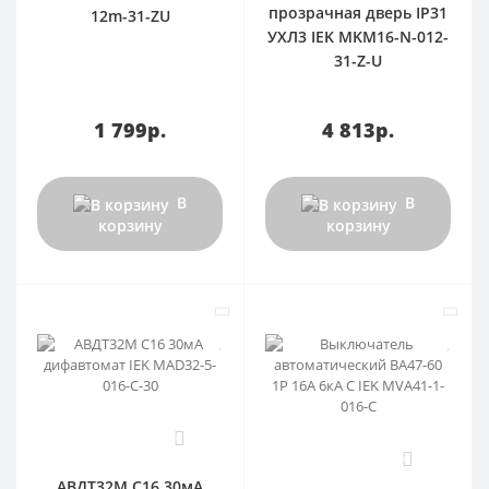
прозрачная дверь IP31
12m-31-ZU
УХЛ3 IEK MKM16-N-012-
31-Z-U
1 799р.
4 813р.
В
В
корзину
корзину
0
0
АВДТ32М С16 30мА