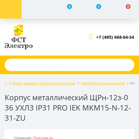
0
0
0
+7 (495) 668-64-34
Щиты, шкафы и боксы электрические
Распределительные щиты
Корп
Корпус металлический ЩРн-12з-0
36 УХЛ3 IP31 PRO IEK MKM15-N-12-
31-ZU
Наличие:
Предзаказ